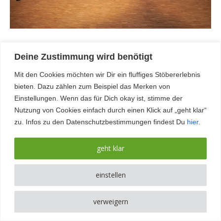
Viel Spaß beim Stöbern!
Deine Zustimmung wird benötigt
Mit den Cookies möchten wir Dir ein fluffiges Stöbererlebnis
Aktuelles
bieten. Dazu zählen zum Beispiel das Merken von
Zurzeit erarbeiten wir ein neues Repertoire…freut Euch
Einstellungen. Wenn das für Dich okay ist, stimme der
auf brandneue Arrangements!
Nutzung von Cookies einfach durch einen Klick auf „geht klar“
zu. Infos zu den Datenschutzbestimmungen findest Du
hier
.
geht klar
einstellen
Mobil
Desktop
verweigern